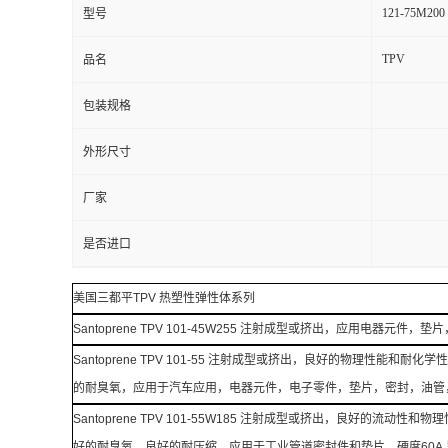
121-75M200
型号
TPV
品名
包装规格
外形尺寸
厂家
是否进口
美国三都平
TPV
热塑性弹性体系列
Santoprene TPV 101-45W255
注射成型或挤出，应用电器元件，垫片
Santoprene TPV 101-55
注射成型或挤出，良好的物理性能和耐化学
的耐臭氧，应用于汽车应用，电器元件，电子零件，垫片，密封，油管
Santoprene TPV 101-55W185
注射成型或挤出，良好的流动性和物理
好的耐臭氧，良好的耐压缩，应用于工业管道密封件和垫片，硬度
60A,