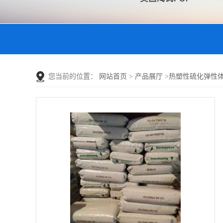
您当前的位置：
网站首页
>
产品展厅
>
热塑性硫化弹性体TPV 1