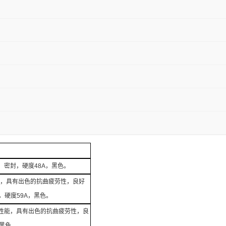
，密封，硬度
48A
，黑色。
性，具有出色的抗曲疲劳性，良好
，硬度
59A
，黑色。
性能，具有出色的抗曲疲劳性，良
黑色。