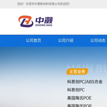
您好！东莞市中灏新材料有限公司欢迎您！
公司首页
公司介绍
公司动态