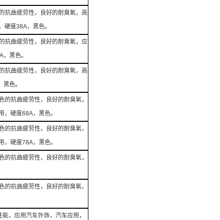
的抗曲疲劳性，良好的耐臭氧，高
。硬度
38A
，黑色。
的抗曲疲劳性，良好的耐臭氧，应
A
，黑色。
的抗曲疲劳性，良好的耐臭氧，高
，黑色。
色的抗曲疲劳性，良好的耐臭氧，
用，硬度
68A
，黑色。
色的抗曲疲劳性，良好的耐臭氧，
用，硬度
78A
，黑色。
色的抗曲疲劳性，良好的耐臭氧，
色的抗曲疲劳性，良好的耐臭氧，
性能，应用汽车外饰，汽车应用，