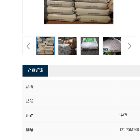
产品详请
品牌
货号
用途
注塑
121-75M200
牌号