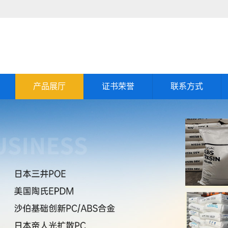
产品展厅
证书荣誉
联系方式