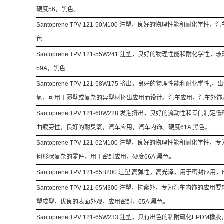
硬度
56
，黑色。
Santoprene TPV 121-50M100
注塑，良好的物理性能和耐化学性，汽
色
Santoprene TPV 121-55W241
注塑，良好的物理性能和耐化学性，玻
59A
，黑色
Santoprene TPV 121-58W175
挤出，良好的物理性能和耐化学性
,
，出
氧，可用于薄壁或复杂的异型材挤出应用而设计。汽车应用，汽车外饰
Santoprene TPV 121-60W228
发泡挤出，良好的流动性和专门制定低
曲疲劳性，良好的耐臭氧，汽车应用，汽车内饰。硬度
61A,
黑色。
Santoprene TPV 121-62M100
注塑，良好的物理性能和耐化学性，专
何形状复杂的零件，用于密封应用，硬度
66A,
黑色。
Santoprene TPV 121-65B200
注塑
,
高弹性，高光泽，用于密封应用，
Santoprene TPV 121-65M300
注塑，抗紫外，专为汽车内饰的应用要
塑成型，优良的表面外观，应用密封，
65A,
黑色。
Santoprene TPV 121-65W233
注塑，具有出色的粘附硫化
EPDM
橡胶