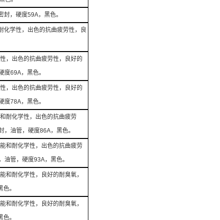
密封，硬度
59A
，黑色。
耐化学性，出色的抗曲疲劳性，良
学性，出色的抗曲疲劳性，良好的
硬度
69A
，黑色。
学性，出色的抗曲疲劳性，良好的
硬度
78A
，黑色。
能和耐化学性，出色的抗曲疲劳
封，油管，硬度
86A
，黑色。
性能和耐化学性，出色的抗曲疲劳
，油管，硬度
93A
，黑色。
性能和耐化学性，良好的耐臭氧，
黑色。
性能和耐化学性，良好的耐臭氧，
黑色。