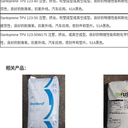
Santoprene TPV 123-40
注塑，挤出，吹塑成型或真空成型。良好的物理性能和耐
劳性，良好的耐臭氧，抗紫外线。汽车应用。
41A
黑色。
Santoprene TPV 123-50
注塑，挤出，吹塑成型或真空成型。良好的物理性能和耐
疲劳性，良好的耐臭氧，抗紫外线。汽车应用，密封件和垫片。
51A
黑色。
Santoprene TPV 123-50W175
注塑，挤出，或真空成型。良好的物理性能和耐化学
性，良好的耐臭氧，抗紫外线。汽车应用，密封件和垫片。
51A
黑色。
相关产品：