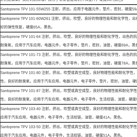
Santoprene TPV 101-55W255
注射，挤出，应用于电器元件，垫片，密封，硬度
59
Santoprene TPV 101-60W261
注射，挤出，吹塑，良好的物理性能和耐化学性，出
好的弹性恢复，硬度
65A
，黑色。
Santoprene TPV 101-64
注射，挤出，吹塑，良好的物理性能和耐化学性，出色的
耐臭氧，应用于汽车应用，电器元件，电子零件，垫片，密封，油管，硬度
69A
，黑
Santoprene TPV 101-73
注射，挤出，吹塑，良好的物理性能和耐化学性，出色的
耐臭氧，应用于汽车应用，电器元件，电子零件，垫片，密封，油管，硬度
78A
，黑
Santoprene TPV 101-80
注射，挤出，吹塑或真空成型，良好物理性能和耐化学性
性，良好的耐臭氧，应用于汽车应用，电器元件，电子零件，垫片，密封，油管，硬
Santoprene TPV 101-87
注射，挤出，吹塑或真空成型，良好的物理性能和耐化学
性，良好的耐臭氧，应用于汽车应用，电器元件，电子零件，生活绞链，油管，硬度
Santoprene TPV 103-40
注射，挤出，吹塑或真空成型，良好的物理性能和耐化学
应用于汽车应用，电器元件，电子零件，生活绞链，油管，硬度
41A
，黑色。
Santoprene TPV 103-50
注射，挤出，吹塑或真空成型，良好的物理性能和耐化学
应用于汽车应用，电器元件，电子零件，生活绞链，油管，硬度
51A
，黑色。