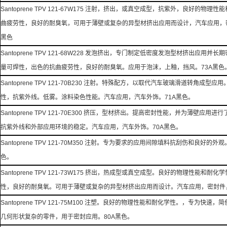
Santoprene TPV 121-67W175
注射，挤出，或真空成型，抗紫外，良好的物理性能
曲疲劳性，良好的耐臭氧，可用于薄壁或复杂的异型材挤出应用而设计，汽车应用，
黑色
Santoprene TPV 121-68W228
发泡挤出，专门制定低密度发泡型材挤出应用并长期
量可焊性，出色的抗曲疲劳性，良好的耐臭氧。应用于泡沫，上釉，挡风。
73A
黑色
Santoprene TPV 121-70B230
注射。特殊配方，以取代汽车玻璃滑道转角成型应用
性，抗紫外线。低雾。涂料染色性能。汽车应用，汽车外饰。
71A
黑色。
Santoprene TPV 121-70E300
挤压，型材挤出。提高密封性能，并为薄壁应用进行
抗紫外线和外部应用环境的稳定。汽车应用，汽车外饰。
70A
黑色。
Santoprene TPV 121-70M350
注射。专为要求的应用间隙填料抗刮伤和良好的外观
色。
Santoprene TPV 121-73W175
挤出，热成型或真空成型。良好的物理性能和耐化学
性，良好的耐臭氧。可用于薄壁或复杂的异型材挤出应用而设计。汽车应用，密封件
Santoprene TPV 121-75M100
注塑。良好的物理性能和耐化学性。，专为快速，简
几何形状复杂的零件，用于密封应用。
80A
黑色。