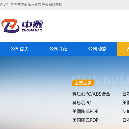
您好！东莞市中灏新材料有限公司欢迎您！
公司首页
公司介绍
公司动态