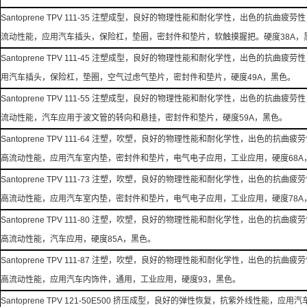
Santoprene TPV 111-35
注塑成型，良好的物理性能和耐化学性，出色的抗曲疲劳性
流动性能，应用汽车插头，保险杠，垫圈，密封件和垫片，软触摸握把。硬度
38A
，
Santoprene TPV 111-45
注塑成型，良好的物理性能和耐化学性，出色的抗曲疲劳性
用汽车插头，保险杠，垫圈，空气过虑气垫片，密封件和垫片，硬度
49A
，黑色。
Santoprene TPV 111-55
注塑成型，良好的物理性能和耐化学性，出色的抗曲疲劳性
流动性能，汽车应用于波文管的转向和悬挂，密封件和垫片，硬度
59A
，黑色。
Santoprene TPV 111-64
注塑，吹塑，良好的物理性能和耐化学性，出色的抗曲疲劳
高流动性能，应用汽车室内垫，密封件和垫片，电气电子应用，工业应用，硬度
68A
Santoprene TPV 111-73
注塑，吹塑，良好的物理性能和耐化学性，出色的抗曲疲劳
高流动性能，应用汽车室内垫，密封件和垫片，电气电子应用，工业应用，硬度
78A
Santoprene TPV 111-80
注塑，吹塑，良好的物理性能和耐化学性，出色的抗曲疲劳
高流动性能，汽车应用，硬度
85A
，黑色。
Santoprene TPV 111-87
注塑，吹塑，良好的物理性能和耐化学性，出色的抗曲疲劳
高流动性能，应用汽车内饰件，通用，工业应用，硬度
93
，黑色。
Santoprene TPV 121-50E500
挤压成型，良好的弹性恢复，抗紫外线性能，应用汽