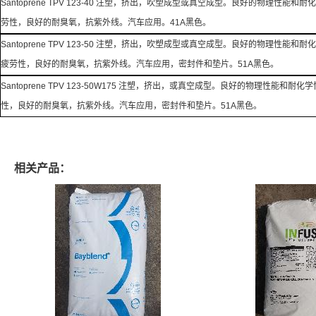
Santoprene TPV 123-40
注塑，挤出，吹塑成型或真空成型。良好的物理性能和耐
劳性，良好的耐臭氧，抗紫外线。汽车应用。
41A
黑色。
Santoprene TPV 123-50
注塑，挤出，吹塑成型或真空成型。良好的物理性能和耐
疲劳性，良好的耐臭氧，抗紫外线。汽车应用，密封件和垫片。
51A
黑色。
Santoprene TPV 123-50W175
注塑，挤出，或真空成型。良好的物理性能和耐化学
性，良好的耐臭氧，抗紫外线。汽车应用，密封件和垫片。
51A
黑色。
相关产品：