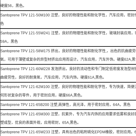
硬度
56
，黑色。
Santoprene TPV 121-50M100
注塑，良好的物理性能和耐化学性，汽车应用，密封
色
Santoprene TPV 121-55W241
注塑，良好的物理性能和耐化学性，玻璃封装应用，
59A
，黑色
Santoprene TPV 121-58W175
挤出，良好的物理性能和耐化学性
,
，出色的抗曲疲劳
氧，可用于薄壁或复杂的异型材挤出应用而设计。汽车应用，汽车外饰。硬度
62A,
黑
Santoprene TPV 121-60W228
发泡挤出，良好的流动性和专门制定低密度发泡型材
曲疲劳性，良好的耐臭氧，汽车应用，汽车内饰。硬度
61A,
黑色。
Santoprene TPV 121-62M100
注塑，良好的物理性能和耐化学性，专为快速，简便
何形状复杂的零件，用于密封应用，硬度
66A,
黑色。
Santoprene TPV 121-65B200
注塑
,
高弹性，高光泽，用于密封应用，
64A
，黑色
Santoprene TPV 121-65M300
注塑，抗紫外，专为汽车内饰的应用要求低雾和良好
塑成型，优良的表面外观，应用密封，
65A,
黑色。
Santoprene TPV 121-65W233
注塑，具有出色的粘附硫化
EPDM
橡胶，密封应用。