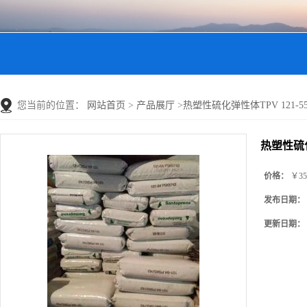
您当前的位置：
网站首页
>
产品展厅
>
热塑性硫化弹性体TPV 121-55W241
热塑性硫化弹性
价格：
￥35
发布日期：
更新日期：