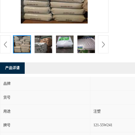
产品详请
品牌
货号
用途
注塑
121-55W241
牌号