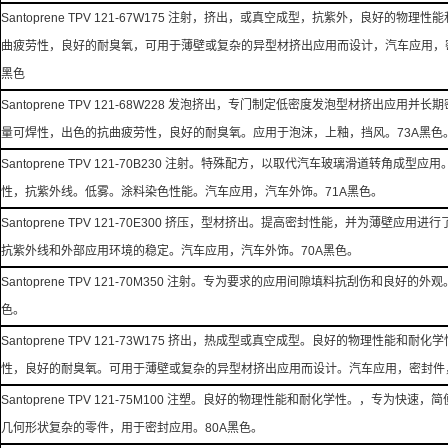
Santoprene TPV 121-67W175
注射，挤出，或真空成型，抗紫外，良好的物理性能
曲疲劳性，良好的耐臭氧，可用于薄壁或复杂的异型材挤出应用而设计，汽车应用，
黑色
Santoprene TPV 121-68W228
发泡挤出，专门制定低密度发泡型材挤出应用并长期
量可焊性，出色的抗曲疲劳性，良好的耐臭氧。应用于泡沫，上釉，挡风。
73A
黑色
Santoprene TPV 121-70B230
注射。特殊配方，以取代汽车玻璃滑道转角成型应用
性，抗紫外线。低雾。涂料染色性能。汽车应用，汽车外饰。
71A
黑色。
Santoprene TPV 121-70E300
挤压，型材挤出。提高密封性能，并为薄壁应用进行
抗紫外线和外部应用环境的稳定。汽车应用，汽车外饰。
70A
黑色。
Santoprene TPV 121-70M350
注射。专为要求的应用间隙填料抗刮伤和良好的外观
色。
Santoprene TPV 121-73W175
挤出，热成型或真空成型。良好的物理性能和耐化学
性，良好的耐臭氧。可用于薄壁或复杂的异型材挤出应用而设计。汽车应用，密封件
Santoprene TPV 121-75M100
注塑。良好的物理性能和耐化学性。，专为快速，简
几何形状复杂的零件，用于密封应用。
80A
黑色。