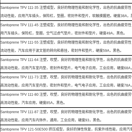
Santoprene TPV 111-35
注塑成型，良好的物理性能和耐化学性，出色的抗曲疲劳性
流动性能，应用汽车插头，保险杠，垫圈，密封件和垫片，软触摸握把。硬度
38A
，
Santoprene TPV 111-45
注塑成型，良好的物理性能和耐化学性，出色的抗曲疲劳性
用汽车插头，保险杠，垫圈，空气过虑气垫片，密封件和垫片，硬度
49A
，黑色。
Santoprene TPV 111-55
注塑成型，良好的物理性能和耐化学性，出色的抗曲疲劳性
流动性能，汽车应用于波文管的转向和悬挂，密封件和垫片，硬度
59A
，黑色。
Santoprene TPV 111-64
注塑，吹塑，良好的物理性能和耐化学性，出色的抗曲疲劳
高流动性能，应用汽车室内垫，密封件和垫片，电气电子应用，工业应用，硬度
68A
Santoprene TPV 111-73
注塑，吹塑，良好的物理性能和耐化学性，出色的抗曲疲劳
高流动性能，应用汽车室内垫，密封件和垫片，电气电子应用，工业应用，硬度
78A
Santoprene TPV 111-80
注塑，吹塑，良好的物理性能和耐化学性，出色的抗曲疲劳
高流动性能，汽车应用，硬度
85A
，黑色。
Santoprene TPV 111-87
注塑，吹塑，良好的物理性能和耐化学性，出色的抗曲疲劳
高流动性能，应用汽车内饰件，通用，工业应用，硬度
93
，黑色。
Santoprene TPV 121-50E500
挤压成型，良好的弹性恢复，抗紫外线性能，应用汽