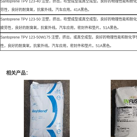
Santoprene TPV 123-40
注塑，挤出，吹塑成型或真空成型。良好的物理性能和耐
劳性，良好的耐臭氧，抗紫外线。汽车应用。
41A
黑色。
Santoprene TPV 123-50
注塑，挤出，吹塑成型或真空成型。良好的物理性能和耐
疲劳性，良好的耐臭氧，抗紫外线。汽车应用，密封件和垫片。
51A
黑色。
Santoprene TPV 123-50W175
注塑，挤出，或真空成型。良好的物理性能和耐化学
性，良好的耐臭氧，抗紫外线。汽车应用，密封件和垫片。
51A
黑色。
相关产品：