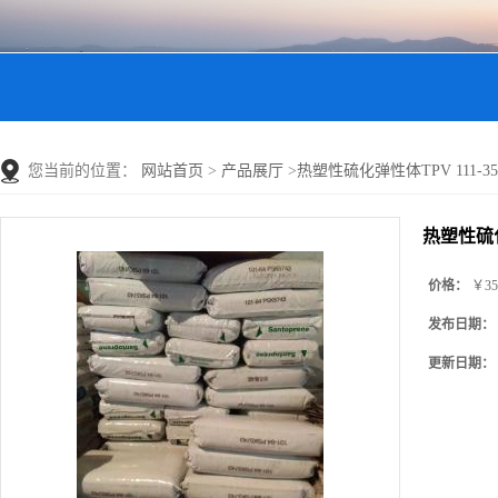
您当前的位置：
网站首页
>
产品展厅
>
热塑性硫化弹性体TPV 111-35 San
热塑性硫化弹性
价格：
￥35
发布日期：
更新日期：