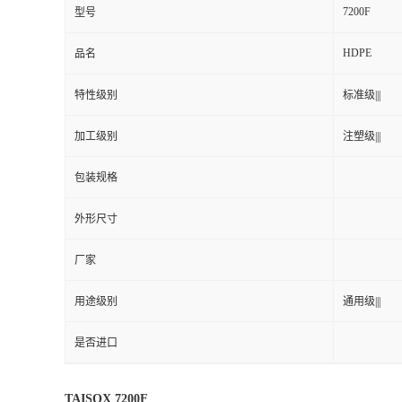
7200F
型号
HDPE
品名
特性级别
标准级|||
加工级别
注塑级|||
包装规格
外形尺寸
厂家
用途级别
通用级|||
是否进口
TAISOX 7200F