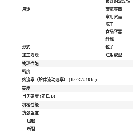
良好的流动性
用途
薄壁容器
家用货品
瓶子
食品容器
纤维
形式
粒子
加工方法
注射成型
物理性能
密度
熔流率（熔体流动速率）
(190°C/2.16 kg)
硬度
肖氏硬度
(邵氏 D)
机械性能
抗张强度
屈服
断裂