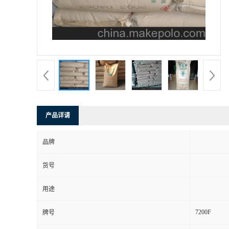
产品详请
品牌
货号
用途
7200F
牌号