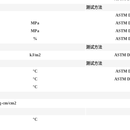
测试方法
ASTM D
MPa
ASTM D
MPa
ASTM D
%
ASTM D
测试方法
kJ/m2
ASTM D
测试方法
°C
ASTM D
°C
ASTM D
°C
kg-cm/cm2
°C