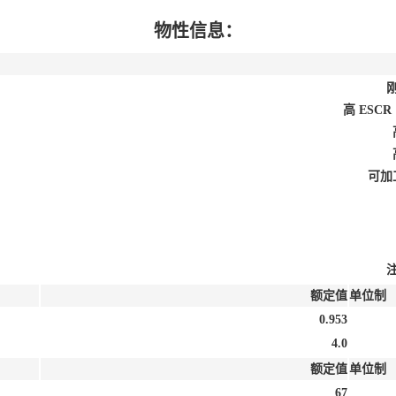
物性信息：
高 ESC
可加
额定值
单位制
0.953
4.0
额定值
单位制
67