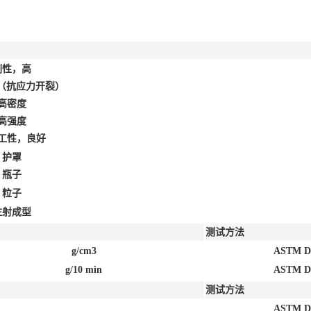
刚性，高
R（抗应力开裂）
高密度
高强度
工性，良好
护罩
瓶子
粒子
注射成型
测试方法
g/cm3
ASTM D
g/10 min
ASTM D
测试方法
ASTM D