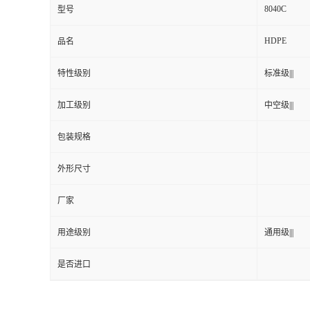
8040C
型号
HDPE
品名
特性级别
标准级|||
加工级别
中空级|||
包装规格
外形尺寸
厂家
用途级别
通用级|||
是否进口