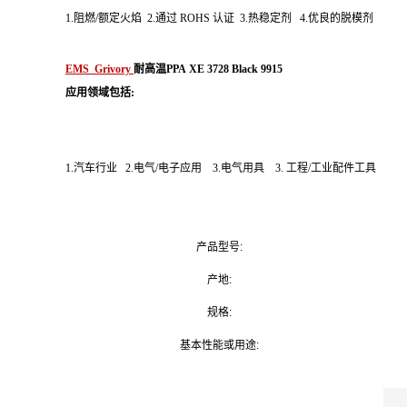
1.阻燃/额定火焰 2.通过 ROHS 认证 3.热稳定剂 4.优良的脱模剂
EMS Grivory
耐高温
PPA XE 3728 Black 9915
应用领域包括:
1.汽车行业 2.电气/电子应用 3.电气用具 3. 工程/工业配件工具
产品型号:
产地:
规格:
基本性能或用途: