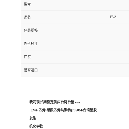
型号
EVA
品名
包装规格
外形尺寸
厂家
是否进口
我司现长期稳定供应台湾台塑
eva
·EVA(
乙烯
-
醋酸乙烯共聚物
)7350M/
台湾塑胶
发泡
抗化学性