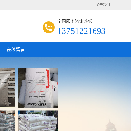
关于我们
全国服务咨询热线:
13751221693
在线留言