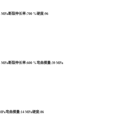
3 MPa
断裂伸长率
:700 %
硬度
:96
4 MPa
断裂伸长率
:600 %
弯曲模量
:39 MPa
 MPa
弯曲模量
:14 MPa
硬度
:86