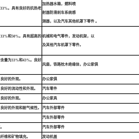
加热器水箱，燃料喷
33%。具有良好的抗热老
射器防滑刹车系统感
测器，以及汽车其他机罩下零件 。
33%和50%。具有超高的
机械和电气零件，发动机架，以
及其他汽车机罩下零件。
量为33%和43%。良好
风扇，铁路枕木绝缘体，办公家俱
。良好的外观。
办公家俱
。良好的流动性和外观。
汽车零件
。良好的外观。
办公家具
。良好的外观和耐气候性。
汽车外部零件
汽车外部零件
充。
汽车外部零件
璃纤维和矿物填充。
发动机盖