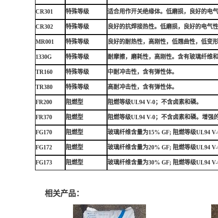
CR301
特殊等级
适合用作开关绝缘体。低磨损，良好的电
CR302
特殊等级
良好的抗焊接热性。低磨损，良好的电气
MR001
特殊等级
良好的耐热性，高刚性，低翘曲性，低变形
1330G
特殊等级
耐摩擦，磨耗性，高刚性。含有玻璃纤维
TR160
特殊等级
中耐冲击性，含有弹性体。
TR380
特殊等级
高耐冲击性，含有弹性体。
FR200
阻燃型
阻燃等级UL94 V-0；不含卤素和磷。
FR370
阻燃型
阻燃等级UL94 V-0；不含卤素和磷。增
FG170
阻燃型
玻璃纤维含量为15% GF; 阻燃等级UL94 V-
FG172
阻燃型
玻璃纤维含量为20% GF; 阻燃等级UL94 V-
FG173
阻燃型
玻璃纤维含量为30% GF; 阻燃等级UL94 V-
相关产品：