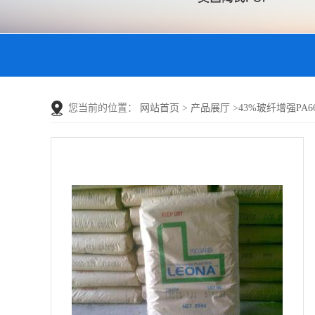
您当前的位置：
网站首页
>
产品展厅
>
43%玻纤增强PA66 