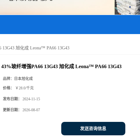
13G43 旭化成 Leona™ PA66 13G43
43%玻纤增强PA66 13G43 旭化成 Leona™ PA66 13G43
品牌：
日本旭化成
价格：
￥28.0/千克
发布日期：
2024-11-15
更新日期：
2026-08-07
发送咨询信息