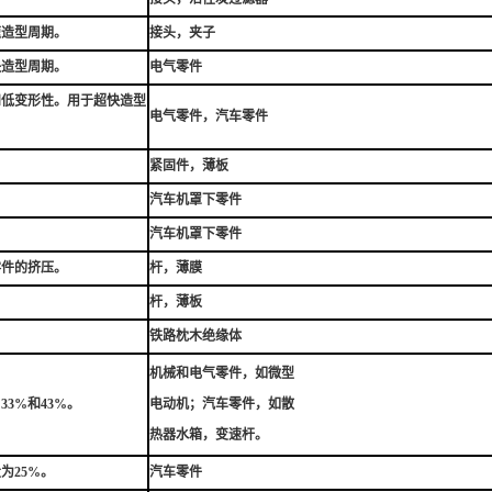
速造型周期。
接头，夹子
快造型周期。
电气零件
和低变形性。用于超快造型
电气零件，汽车零件
。
紧固件，薄板
。
汽车机罩下零件
。
汽车机罩下零件
零件的挤压。
杆，薄膜
杆，薄板
铁路枕木绝缘体
机械和电气零件，如微型
3%和43%。
电动机；汽车零件，如散
热器水箱，变速杆。
为25%。
汽车零件