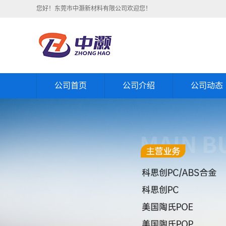
您好！东莞市中灏新材料有限公司欢迎您！
公司首页
公司介绍
公司动态