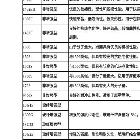
1402SH
非增强型
优良的铰接性，塑性和脱模性能。用于快
1300F
非增强型
快速结晶，低翘曲性，低变形性。用于超
良好的抗热老化性，快速结晶，低翘曲性
1402F
非增强型
周期。
1500
非增强型
由于分子量大，因而具有优良的机械性能
1502
非增强型
与1500类似，但具有较高的抗热老化性能
1502S
非增强型
与1500类似，但具有较高的抗热老化性能
1700S
非增强型
与1500类似，但分子量更大。适用于厚壁
1702
非增强型
与1502类似，但具有更大的分子量。
9400S
非增强型
良好的耐冲击性能。适用于厚壁零件。
13G15
玻纤增强型
1300G
玻纤增强型
增强的强度和刚性，玻璃纤维含量为15%，3
13G43
玻纤增强型
13G25
玻纤增强型
增强的强度，刚性和耐久性，玻璃纤维含量