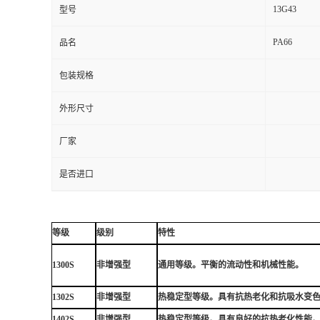
13G43
型号
PA66
品名
包装规格
外形尺寸
厂家
是否进口
等级
级别
特性
1300S
非增强型
通用等级。平衡的流动性和机械性能。
1302S
非增强型
热稳定型等级。具有抗热老化和抗吸水变
1402S
非增强型
热稳定型等级。具有良好的抗热老化性能