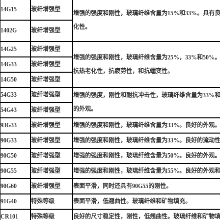
14G15
玻纤增强型
增强的强度和刚性，玻璃纤维含量为15%和33%。具有
化性。
1402G
玻纤增强型
14G25
玻纤增强型
增强的强度和刚性，玻璃纤维含量为25%，33%和50%
14G33
玻纤增强型
抗热老化性，抗疲劳性，和抗蠕变性。
14G50
玻纤增强型
54G33
玻纤增强型
增强的强度，刚性和耐抗冲击性，玻璃纤维含量为33%和
的外观。
54G43
玻纤增强型
93G33
玻纤增强型
增强的强度和刚性，玻璃纤维含量为33%。良好的外观
90G33
玻纤增强型
增强的强度和刚性，玻璃纤维含量为33%。良好的流动
90G50
玻纤增强型
增强的强度和刚性，玻璃纤维含量为50%。良好的外观
90G55
玻纤增强型
增强的强度和刚性，玻璃纤维含量为55%。良好的外观
90G60
玻纤增强型
表面平滑，同时还具有90G55的刚性。
91G40
特殊等级
表面平滑，低翘曲性。玻璃纤维和矿物填充。
CR101
特殊等级
良好的尺寸稳定性，刚性，低翘曲性。玻璃纤维和矿物