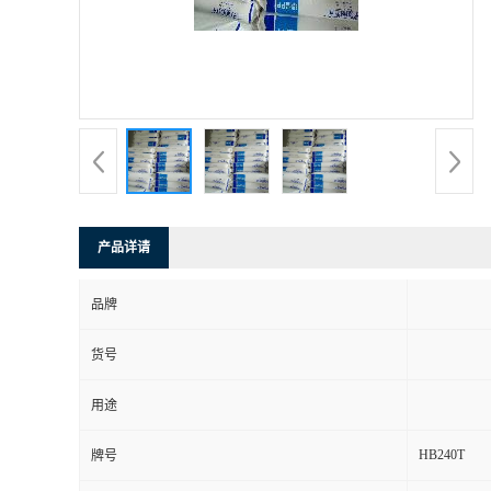
产品详请
品牌
货号
用途
HB240T
牌号