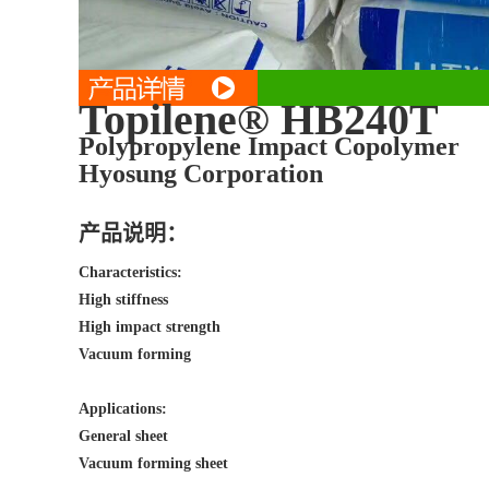
Topilene® HB240T
Polypropylene Impact Copolymer
Hyosung Corporation
产品说明：
Characteristics:
High stiffness
High impact strength
Vacuum forming
Applications:
General sheet
Vacuum forming sheet