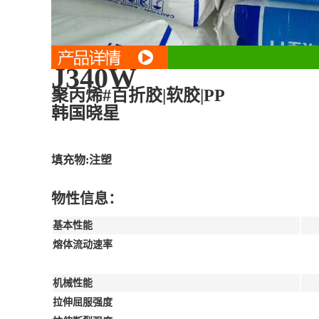
J340W
聚丙烯#百折胶|软胶|PP
韩国晓星
填充物:注塑
物性信息：
基本性能
熔体流动速率
机械性能
拉伸屈服强度