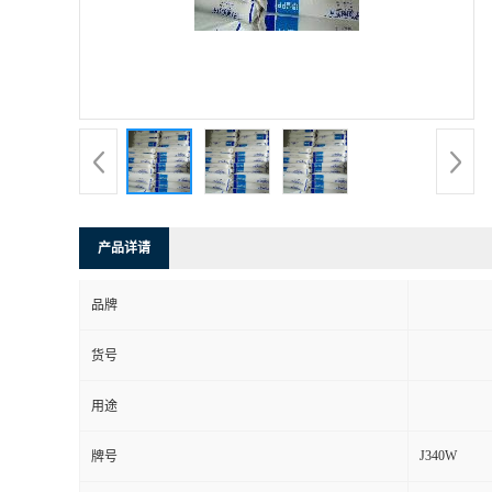
产品详请
品牌
货号
用途
J340W
牌号