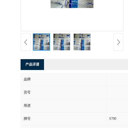
产品详请
品牌
货号
用途
S700
牌号