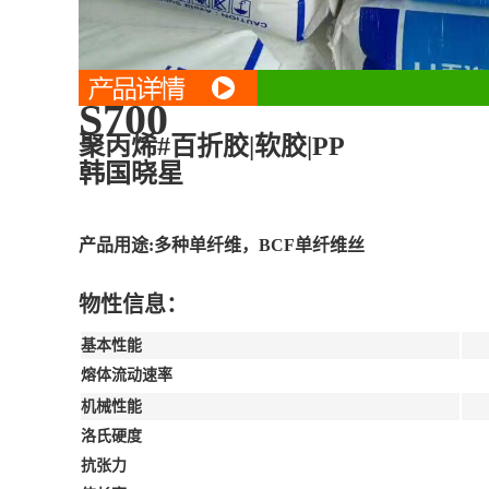
S700
聚丙烯#百折胶|软胶|PP
韩国晓星
产品用途:多种单纤维，BCF单纤维丝
物性信息：
基本性能
熔体流动速率
机械性能
洛氏硬度
抗张力