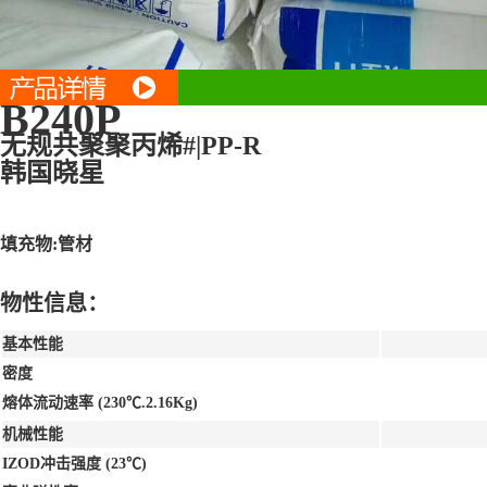
B240P
无规共聚聚丙烯#|PP-R
韩国晓星
填充物:管材
物性信息：
基本性能
密度
熔体流动速率 (230℃.2.16Kg)
机械性能
IZOD冲击强度 (23℃)