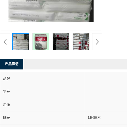
产品详请
品牌
货号
用途
LH608M
牌号