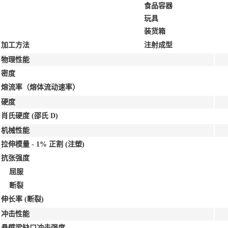
食品容器
玩具
装货箱
加工方法
注射成型
物理性能
密度
熔流率（熔体流动速率）
硬度
肖氏硬度
(邵氏 D)
机械性能
拉伸模量 - 1% 正割
(注塑)
抗张强度
屈服
断裂
伸长率
(断裂)
冲击性能
悬壁梁缺口冲击强度