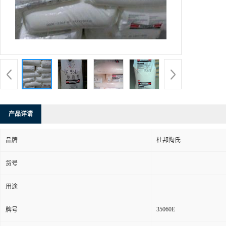
产品详请
品牌
杜邦陶氏
货号
用途
35060E
牌号