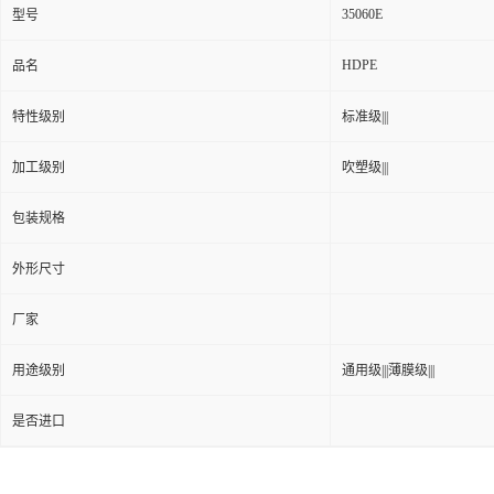
35060E
型号
HDPE
品名
特性级别
标准级|||
加工级别
吹塑级|||
包装规格
外形尺寸
厂家
用途级别
通用级|||薄膜级|||
是否进口