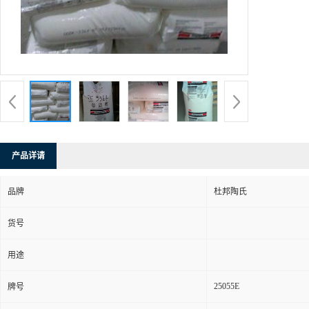
产品详请
品牌
杜邦陶氏
货号
用途
25055E
牌号