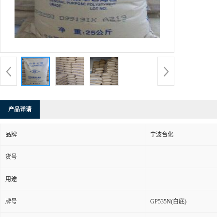
产品详请
品牌
宁波台化
货号
用途
牌号
GP535N(白底)