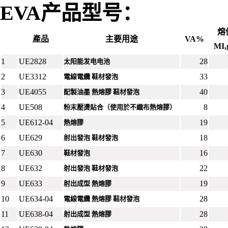
EVA
产品型号
：
熔
產品
主要用途
VA%
MI,
1
UE2828
28
太阳能发电电池
2
UE3312
33
電線電纜 鞋材發泡
3
UE4055
40
配製油墨 熱熔膠 鞋材發泡
4
UE508
8
粉末壓燙貼合（使用於不織布熱熔膠）
5
UE612-04
19
熱熔膠
6
UE629
18
射出發泡 鞋材發泡
7
UE630
16
鞋材發泡
8
UE632
22
射出發泡 鞋材發泡
9
UE633
19
射出成型 熱熔膠
10
UE634-04
28
電線電纜 熱熔膠 鞋材發泡
11
UE638-04
28
射出成型 熱熔膠