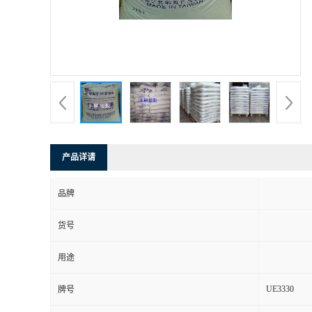
产品详请
品牌
货号
用途
UE3330
牌号