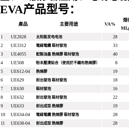
EVA
产品型号
：
熔
產品
主要用途
VA%
MI,
1
UE2828
28
太阳能发电电池
2
UE3312
33
電線電纜 鞋材發泡
3
UE4055
40
配製油墨 熱熔膠 鞋材發泡
4
UE508
8
粉末壓燙貼合（使用於不織布熱熔膠）
5
UE612-04
19
熱熔膠
6
UE629
18
射出發泡 鞋材發泡
7
UE630
16
鞋材發泡
8
UE632
22
射出發泡 鞋材發泡
9
UE633
19
射出成型 熱熔膠
10
UE634-04
28
電線電纜 熱熔膠 鞋材發泡
11
UE638-04
28
射出成型 熱熔膠