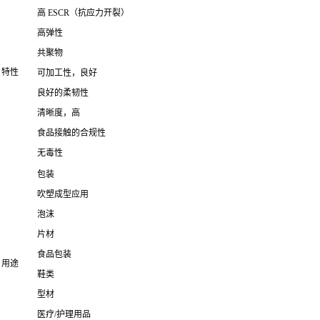
高 ESCR（抗应力开裂）
高弹性
共聚物
特性
可加工性，良好
良好的柔韧性
清晰度，高
食品接触的合规性
无毒性
包装
吹塑成型应用
泡沫
片材
食品包装
用途
鞋类
型材
医疗/护理用品