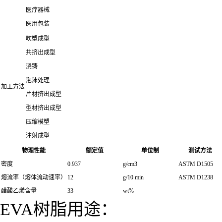
医疗器械
医用包装
吹塑成型
共挤出成型
浇铸
泡沫处理
加工方法
片材挤出成型
型材挤出成型
压缩模塑
注射成型
物理性能
额定值
单位制
测试方法
密度
0.937
g/cm3
ASTM D1505
熔流率（熔体流动速率）
12
g/10 min
ASTM D1238
醋酸乙烯含量
33
wt%
EVA
树脂用途：