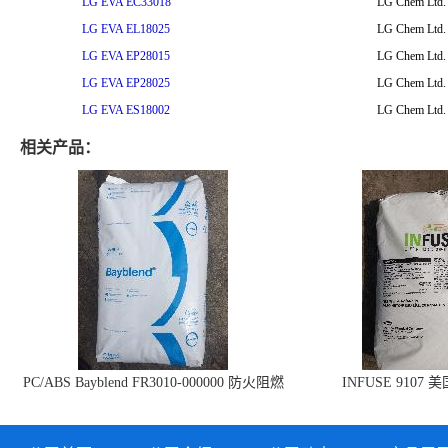
LG EVA EC33018
LG Chem Ltd.
LG EVA EL18025
LG Chem Ltd.
LG EVA EP28015
LG Chem Ltd.
LG EVA EP28025
LG Chem Ltd.
LG EVA ES18002
LG Chem Ltd.
相关产品：
PC/ABS Bayblend FR3010-000000 防火阻燃
INFUSE 9107 
PC/ABS FR3010 上海科思创