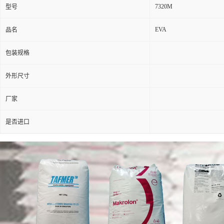
7320M
型号
EVA
品名
包装规格
外形尺寸
厂家
是否进口