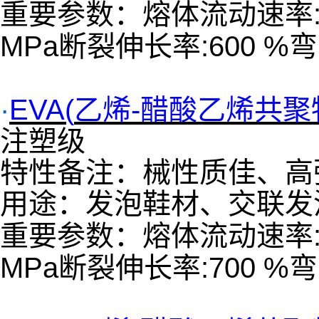
重要参数：熔体流动速率
MPa
断裂伸长率
:600 %
弯
·
EVA(
乙烯
-
醋酸乙烯共聚
注塑级
特性备注：械性质佳、高
用途：发泡鞋材、交联发
重要参数：熔体流动速率
MPa
断裂伸长率
:700 %
弯