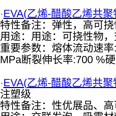
·
EVA(
乙烯
-
醋酸乙烯共聚
特性备注：弹性，高可挠
用途：用途：可挠性物，
重要参数：熔体流动速率
MPa
断裂伸长率
:700 %
硬
·
EVA(
乙烯
-
醋酸乙烯共聚
注塑级
特性备注：性优展品、高