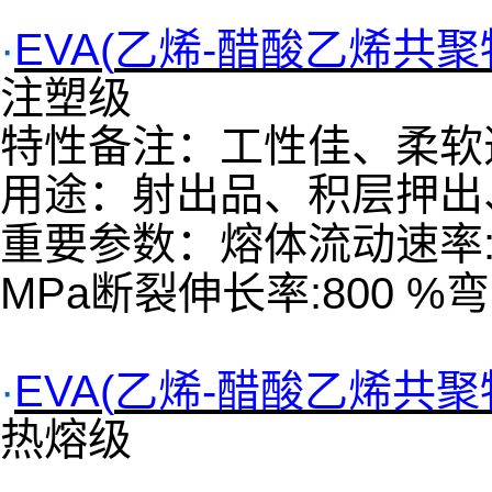
·
EVA(
乙烯
-
醋酸乙烯共聚
注塑级
特性备注：工性佳、柔软
用途：射出品、积层押出
重要参数：熔体流动速率
MPa
断裂伸长率
:800 %
弯
·
EVA(
乙烯
-
醋酸乙烯共聚
热熔级