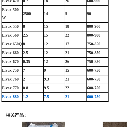
Elvax 470
0.7
18
26
600-900
Elvax 500
2500
14
5
90
W
Elvax 550
8
15
18
800-900
Elvax 560
2.5
15
22
800-900
Elvax 650Q
8
12
17
750-850
Elvax 660
2.5
12
21
750-850
Elvax 670
0.35
12
26
750-850
Elvax 750
7
9
15
600-750
Elvax 760
2
9.3
21
600-750
Elvax 770
0.8
9.5
22
600-750
Elvax 880
1.2
7.5
21
600-750
相关产品：