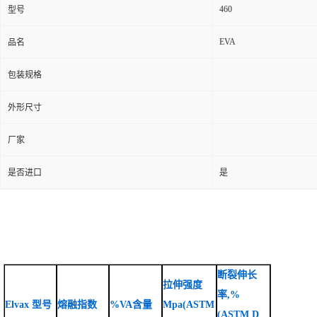
460
型号
EVA
品名
包装规格
外形尺寸
厂家
是否进口
是
断裂伸长
拉伸强度
率,%
Elvax 型号
熔融指数
%VA含量
Mpa(ASTM
(ASTM D