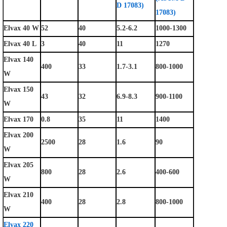
D 17083)
17083)
Elvax 40 W
52
40
5.2-6.2
1000-1300
Elvax 40 L
3
40
11
1270
Elvax 140
400
33
1.7-3.1
800-1000
W
Elvax 150
43
32
6.9-8.3
900-1100
W
Elvax 170
0.8
35
11
1400
Elvax 200
2500
28
1.6
90
W
Elvax 205
800
28
2.6
400-600
W
Elvax 210
400
28
2.8
800-1000
W
Elvax 220