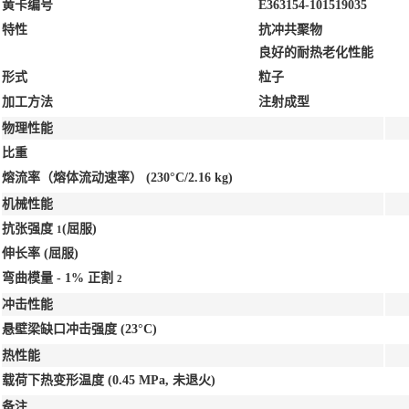
黄卡编号
E363154-101519035
特性
抗冲共聚物
良好的耐热老化性能
形式
粒子
加工方法
注射成型
物理性能
比重
熔流率（熔体流动速率）
(230°C/2.16 kg)
机械性能
抗张强度
(屈服)
1
伸长率
(屈服)
弯曲模量 - 1% 正割
2
冲击性能
悬壁梁缺口冲击强度
(23°C)
热性能
载荷下热变形温度
(0.45 MPa, 未退火)
备注