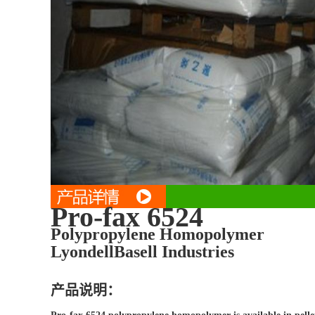
Pro-fax 6524
Polypropylene Homopolymer
LyondellBasell Industries
产品说明：