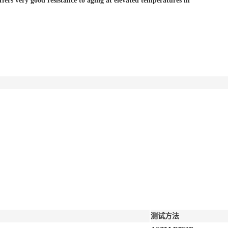
ffers very good resistance to aging at elevated temperatures in
测试方法