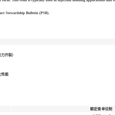
form. This resin is typically used in injection molding applications and o
uct Stewardship Bulletin (PSB).
抗应力开裂）
化性能
额定值
单位制