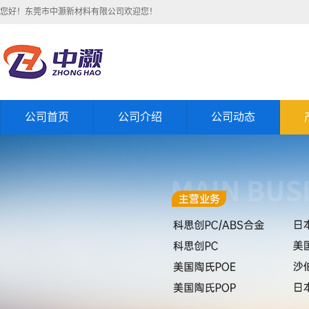
您好！东莞市中灏新材料有限公司欢迎您！
公司首页
公司介绍
公司动态