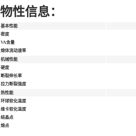
物性信息：
基本性能
密度
VA含量
熔体流动速率
机械性能
硬度
断裂伸长率
拉力断裂强度
热性能
环球软化温度
维卡软化温度
结晶点
熔点