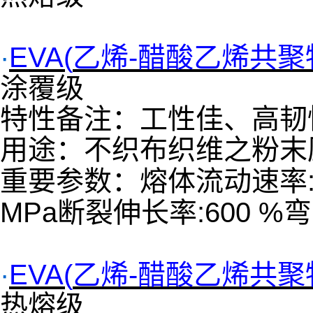
·
EVA(
乙烯
-
醋酸乙烯共聚
涂覆级
特性备注：工性佳、高韧
用途：不织布织维之粉末
重要参数：熔体流动速率
MPa
断裂伸长率
:600 %
弯
·
EVA(
乙烯
-
醋酸乙烯共聚
热熔级