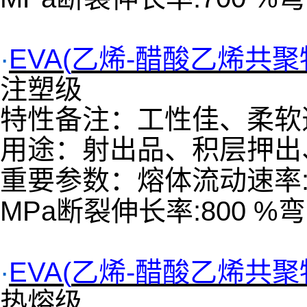
·
EVA(
乙烯
-
醋酸乙烯共聚
注塑级
特性备注：工性佳、柔软
用途：射出品、积层押出
重要参数：熔体流动速率
MPa
断裂伸长率
:800 %
弯
·
EVA(
乙烯
-
醋酸乙烯共聚
热熔级