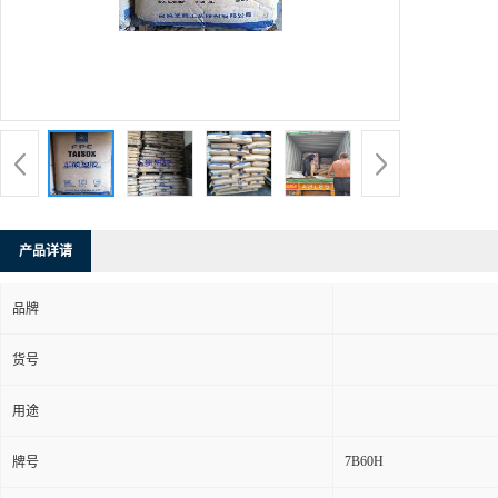
产品详请
品牌
货号
用途
7B60H
牌号