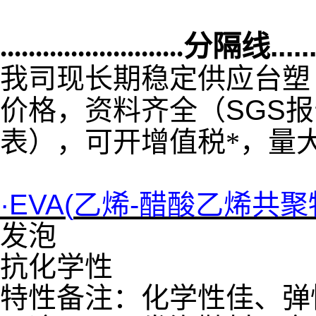
..........................分隔线
.....
我司现长期稳定供应台塑
价格，
资料齐全（
SGS
报
表），
可开增值税*，量
·EVA(
乙烯
-
醋酸乙烯共聚
发泡
抗化学性
特性备注：化学性佳、弹