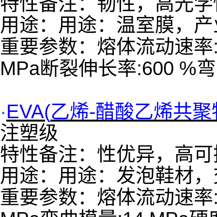
特性备注：韧性，高光学
用途：用途：温室膜，产
重要参数：熔体流动速率
MPa
断裂伸长率
:600 %
弯
·
EVA(
乙烯
-
醋酸乙烯共聚
注塑级
特性备注：性优异，高可
用途：用途：发泡鞋材，
重要参数：熔体流动速率