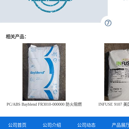
相关产品：
PC/ABS Bayblend FR3010-000000 防火阻燃
INFUSE 9107 
PC/ABS FR3010 上海科思创
公司首页
公司介绍
公司动态
产品展