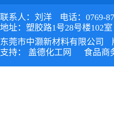
联系人：刘洋
电话：0769-87
地址：塑胶路1号28号楼102室
东莞市中灏新材料有限公司
支持：
盖德化工网
食品商