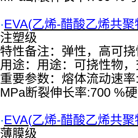
·
EVA(
乙烯
-
醋酸乙烯共聚
注塑级
特性备注：弹性，高可挠
用途：用途：可挠性物，
重要参数：熔体流动速率
MPa
断裂伸长率
:700 %
硬
·
EVA(
乙烯
-
醋酸乙烯共聚
薄膜级