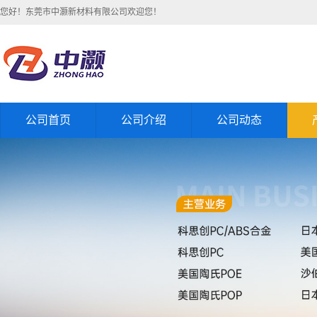
您好！东莞市中灏新材料有限公司欢迎您！
公司首页
公司介绍
公司动态