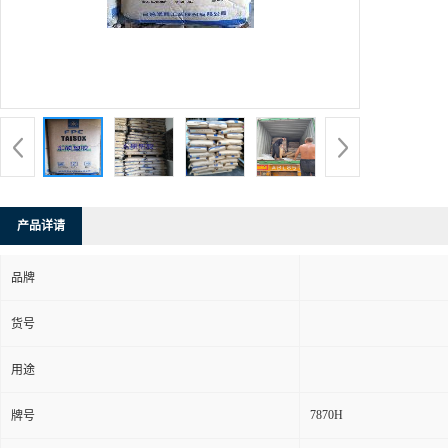
产品详请
品牌
货号
用途
7870H
牌号