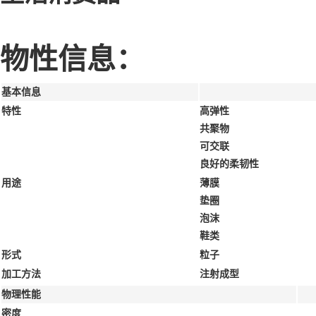
物性信息：
基本信息
特性
高弹性
共聚物
可交联
良好的柔韧性
用途
薄膜
垫圈
泡沫
鞋类
形式
粒子
加工方法
注射成型
物理性能
密度