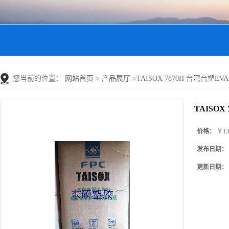
您当前的位置：
网站首页
>
产品展厅
>
TAISOX 7870H 台湾台塑EVA
TAISOX
价格：
￥13
发布日期：
更新日期：