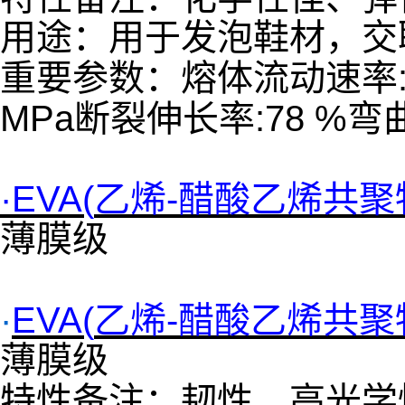
用途：用于发泡鞋材，交
重要参数：熔体流动速率
MPa
断裂伸长率
:78 %
弯
·EVA(
乙烯
-
醋酸乙烯共聚
薄膜级
·
EVA(
乙烯
-
醋酸乙烯共聚
薄膜级
特性备注：韧性、高光学