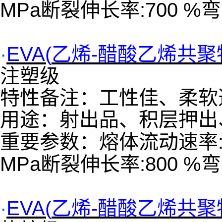
MPa
断裂伸长率
:700 %
弯
·
EVA(
乙烯
-
醋酸乙烯共聚
注塑级
特性备注：工性佳、柔软
用途：射出品、积层押出
重要参数：熔体流动速率
MPa
断裂伸长率
:800 %
弯
·
EVA(
乙烯
-
醋酸乙烯共聚