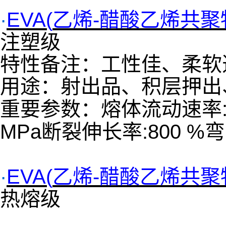
·
EVA(
乙烯
-
醋酸乙烯共聚
注塑级
特性备注：工性佳、柔软
用途：射出品、积层押出
重要参数：熔体流动速率
MPa
断裂伸长率
:800 %
弯
·
EVA(
乙烯
-
醋酸乙烯共聚
热熔级