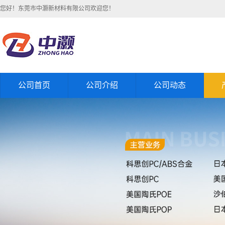
您好！东莞市中灏新材料有限公司欢迎您！
公司首页
公司介绍
公司动态