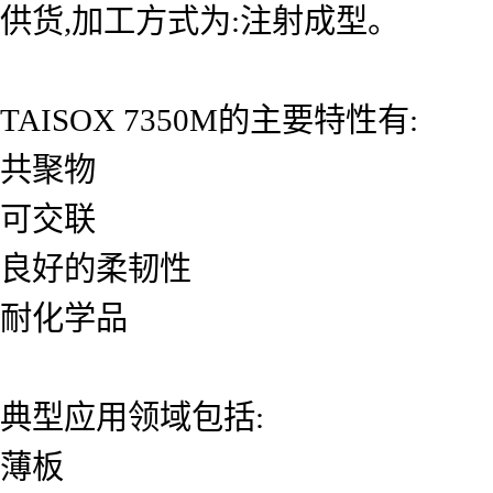
供货,加工方式为:注射成型。
TAISOX 7350M的主要特性有:
共聚物
可交联
良好的柔韧性
耐化学品
典型应用领域包括:
薄板