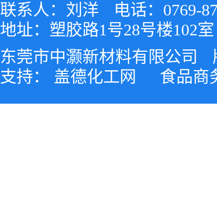
联系人：刘洋
电话：0769-87
地址：塑胶路1号28号楼102室
东莞市中灏新材料有限公司
支持：
盖德化工网
食品商