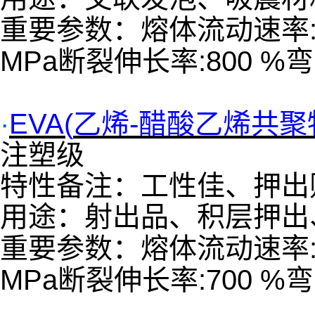
重要参数：熔体流动速率
MPa
断裂伸长率
:800 %
弯
·
EVA(
乙烯
-
醋酸乙烯共聚
注塑级
特性备注：工性佳、押出
用途：射出品、积层押出
重要参数：熔体流动速率
MPa
断裂伸长率
:700 %
弯