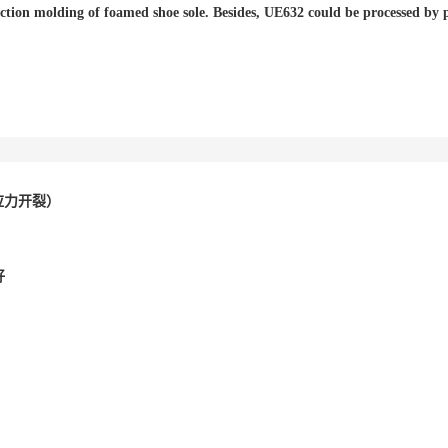
ction molding of foamed shoe sole. Besides, UE632 could be processed by p
抗应力开裂）
好