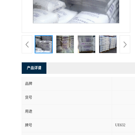
产品详请
品牌
货号
用途
UE632
牌号