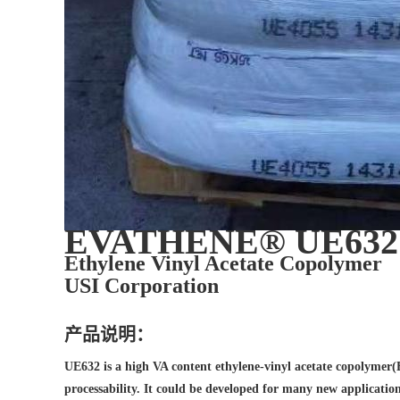
EVATHENE® UE632
Ethylene Vinyl Acetate Copolymer
USI Corporation
产品说明：
UE632 is a high VA content ethylene-vinyl acetate copolymer(EV
processability. It could be developed for many new applicatio