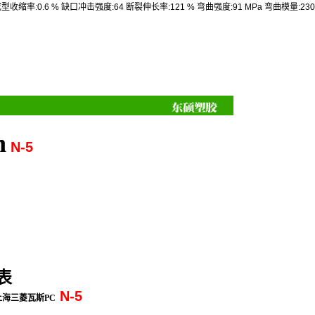
成型收缩率
:0.6 %
缺口冲击强度
:64
断裂伸长率
:121 %
弯曲强度
:91 MPa
弯曲模量
:23
n
N-5
表
N-5
上海三菱瓦斯PC