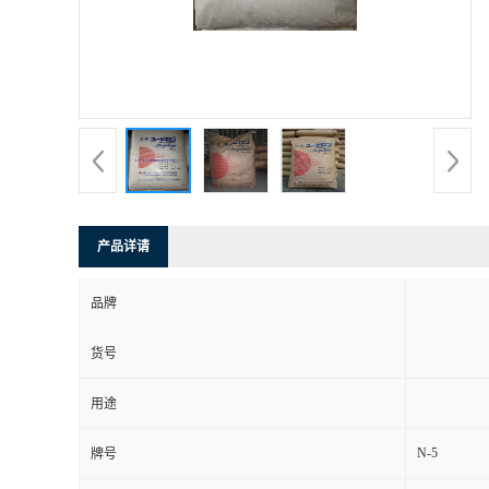
产品详请
品牌
货号
用途
N-5
牌号