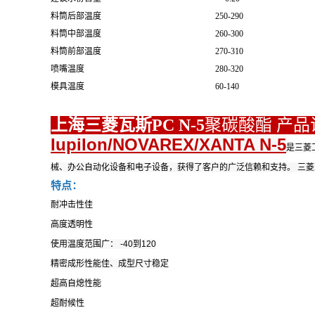
料筒后部温度
250-290
料筒中部温度
260-300
料筒前部温度
270-310
喷嘴温度
280-320
模具温度
60-140
上海三菱瓦斯PC N-5
聚碳酸酯 产品
Iupilon/NOVAREX/XANTA N-5
是三菱
械、办公自动化设备和电子设备，获得了客户的广泛信赖和支持。 三
特点：
耐冲击性佳
高度透明性
使用温度范围广： -40到120
精密成形性能佳、成型尺寸稳定
超高自熄性能
超耐候性