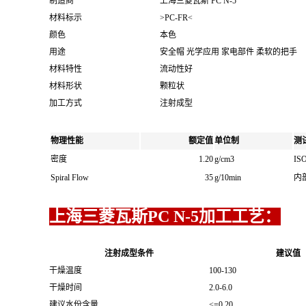
制造商
上海三菱瓦斯 PC N-5
材料标示
>PC-FR<
颜色
本色
用途
安全帽 光学应用 家电部件 柔软的把手
材料特性
流动性好
材料形状
颗粒状
加工方式
注射成型
物理性能
额定值
单位制
测
密度
1.20
g/cm3
ISO
Spiral Flow
35
g/10min
内
上海三菱瓦斯PC N-5加工工艺：
注射成型条件
建议值
干燥温度
100-130
干燥时间
2.0-6.0
建议水份含量
<=0.20