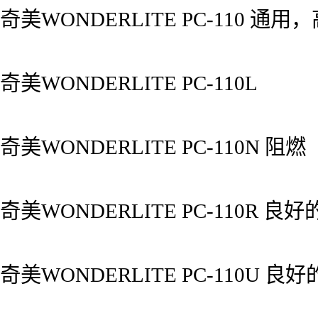
奇美WONDERLITE PC-110 通用
奇美WONDERLITE PC-110L
奇美WONDERLITE PC-110N 阻燃
奇美WONDERLITE PC-110R 
奇美WONDERLITE PC-110U