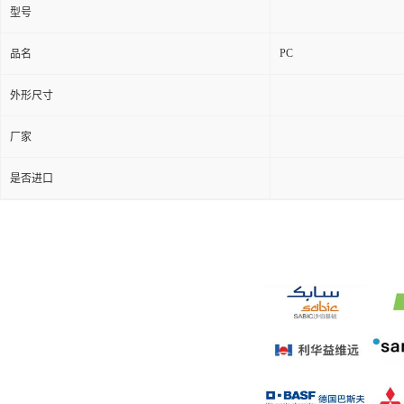
型号
PC
品名
外形尺寸
厂家
是否进口