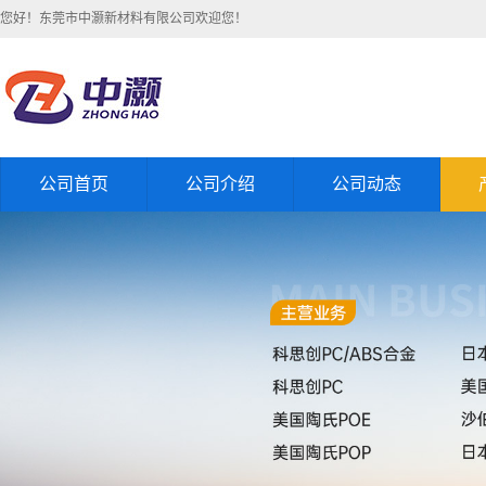
您好！东莞市中灏新材料有限公司欢迎您！
公司首页
公司介绍
公司动态