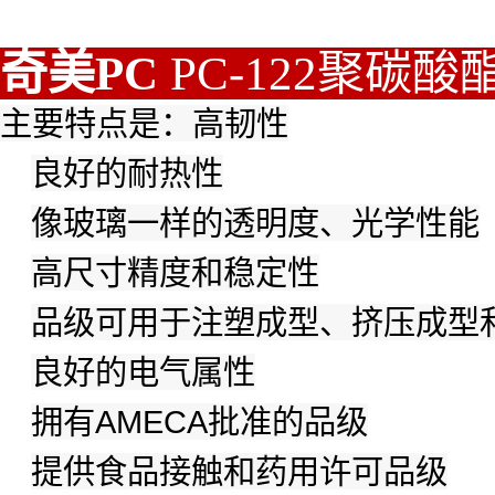
奇美PC
PC-122聚碳酸
主要特点是：高韧性
良好的耐热性
像玻璃一样的透明度、光学性能
高尺寸精度和稳定性
品级可用于注塑成型、挤压成型
良好的电气属性
拥有AMECA批准的品级
提供食品接触和药用许可品级