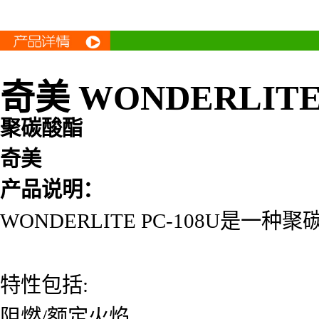
奇美 WONDERLITE 
聚碳酸酯
奇美
产品说明：
WONDERLITE PC-108U是
特性包括:
阻燃/额定火焰