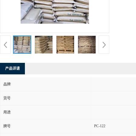
产品详请
品牌
货号
用途
PC-122
牌号