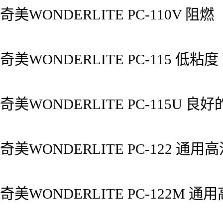
奇美WONDERLITE PC-110V 阻燃
奇美WONDERLITE PC-115 低粘度
奇美WONDERLITE PC-115U 
奇美WONDERLITE PC-122 通用
奇美WONDERLITE PC-122M 