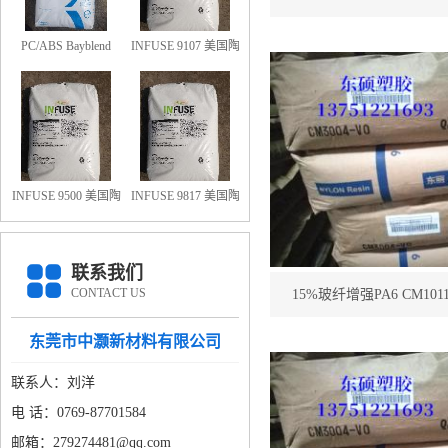
CM1016G-3
PC/ABS Bayblend
INFUSE 9107 美国陶
FR3010-000000 防火
氏OBC 9107
阻燃PC/ABS FR3010
上海科思创
INFUSE 9500 美国陶
INFUSE 9817 美国陶
氏OBC 9500
氏OBC 9817
联系我们
CONTACT US
15%玻纤增强PA6 CM1011G
CM1011G-1
东莞市中灏新材料有限公司
联系人：刘洋
电 话：0769-87701584
邮箱：279274481@qq.com