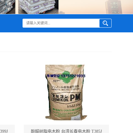
99J
酚醛树脂电木粉 台湾长春电木粉 T385J