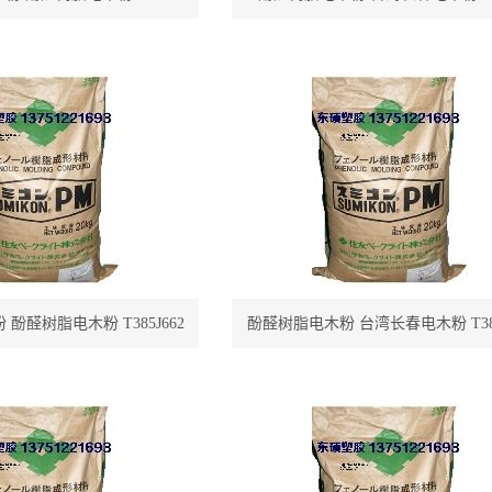
酚醛树脂电木粉 T385J662
酚醛树脂电木粉 台湾长春电木粉 T385