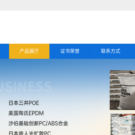
产品展厅
证书荣誉
联系方式