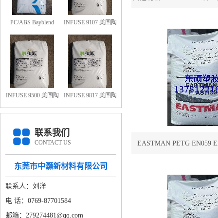
化学性PETG GN
PC/ABS Bayblend
INFUSE 9107 美国陶
FR3010-000000 防火
氏OBC 9107
阻燃PC/ABS FR3010
上海科思创
INFUSE 9500 美国陶
INFUSE 9817 美国陶
氏OBC 9500
氏OBC 9817
联系我们
CONTACT US
EASTMAN PETG EN059 
EN059
东莞市中灏新材料有限公司
联系人：刘洋
电 话：0769-87701584
邮箱：279274481@qq.com