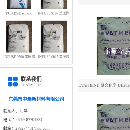
E EVA V331
PC/ABS Bayblend
INFUSE 9107 美国陶
FR3010-000000 防火
氏OBC 9107
阻燃PC/ABS FR3010
上海科思创
INFUSE 9500 美国陶
INFUSE 9817 美国陶
氏OBC 9500
氏OBC 9817
联系我们
CONTACT US
EVATHENE 聚合化学 UE28
太阳能电池封
东莞市中灏新材料有限公司
联系人：刘洋
电 话：0769-87701584
邮箱：279274481@qq.com