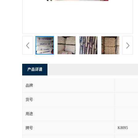
产品详请
品牌
货号
用途
K8095
牌号