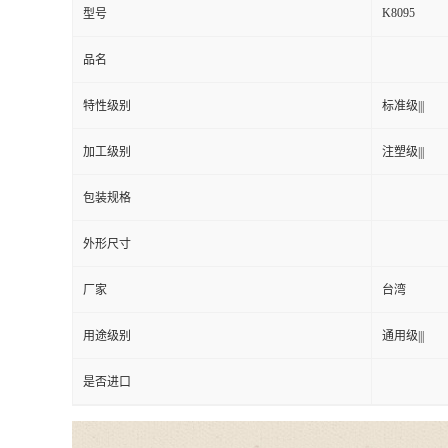
K8095
型号
品名
特性级别
标准级|||
加工级别
注塑级|||
包装规格
外形尺寸
厂家
台湾
用途级别
通用级|||
是否进口