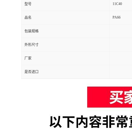
11C40
型号
PA66
品名
包装规格
外形尺寸
厂家
是否进口