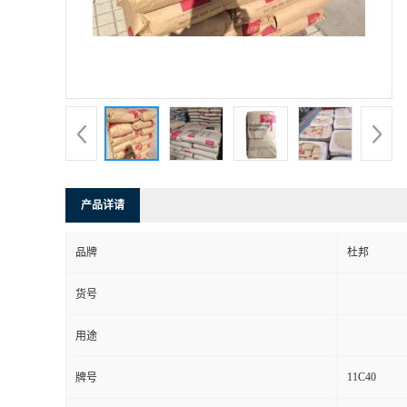
产品详请
品牌
杜邦
货号
用途
11C40
牌号