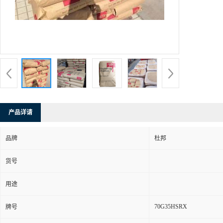
产品详请
品牌
杜邦
货号
用途
70G35HSRX
牌号