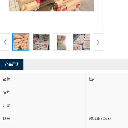
产品详请
品牌
杜邦
货号
用途
80G25HSLWSF
牌号