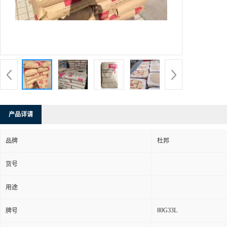
产品详请
品牌
杜邦
货号
用途
80G33L
牌号