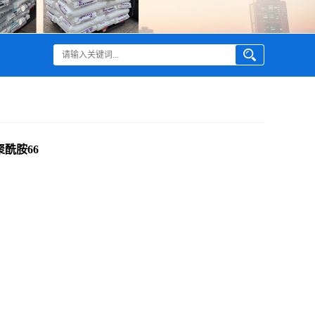
定聚酰胺66