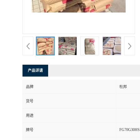
产品详请
品牌
杜邦
货号
用途
FG70G30HS
牌号