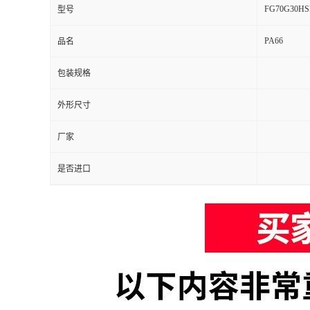
FG70G30HS
型号
PA66
品名
包装规格
外形尺寸
厂家
是否进口