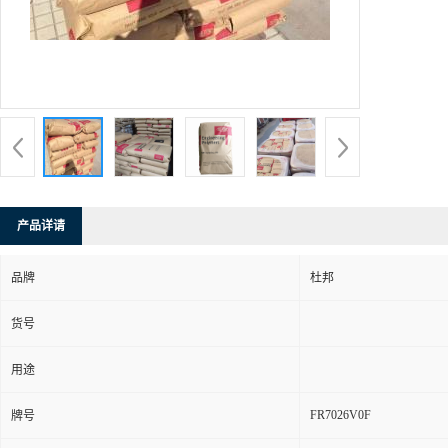
产品详请
品牌
杜邦
货号
用途
FR7026V0F
牌号