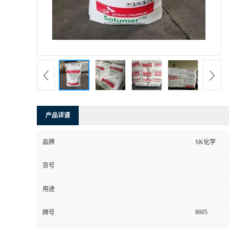
产品详请
品牌
SK化学
货号
用途
8605
牌号