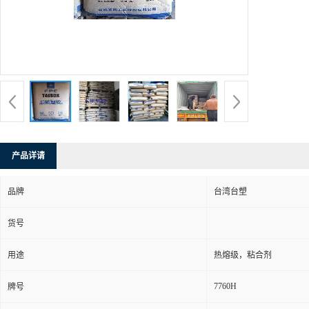
产品详请
品牌
台湾台塑
货号
用途
热熔级，粘合剂
7760H
牌号