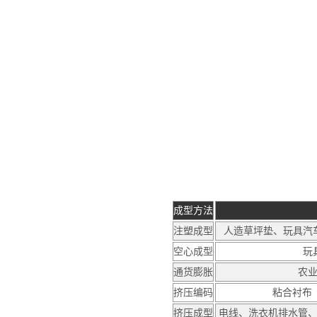
成型方法
注塑成型
人造草坪垫、玩具汽
空心成型
玩
通货膨胀
农
挤压编码
粘合衬布（
挤压成型
电线、洗衣机排水管