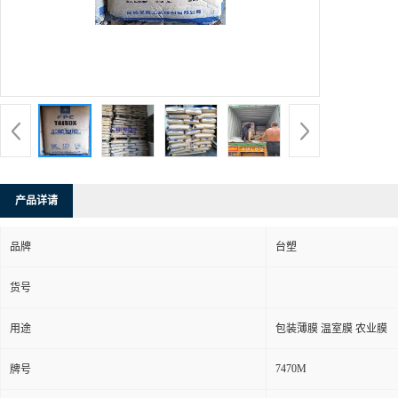
产品详请
品牌
台塑
货号
用途
包装薄膜 温室膜 农业膜
7470M
牌号