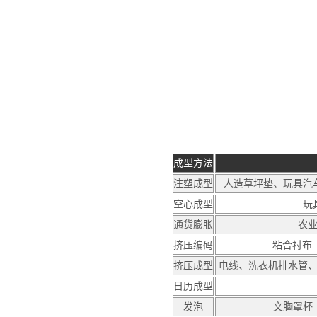
成型方法
注塑成型
人造草坪垫、玩具汽
空心成型
玩
通货膨胀
农
挤压编码
粘合衬布（
挤压成型
电线、洗衣机排水管
日历成型
发泡
文胸罩杯