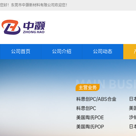
您好！东莞市中灏新材料有限公司欢迎您！
公司首页
公司介绍
公司动态