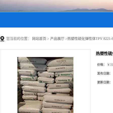
您当前的位置：
网站首页
>
产品展厅
>
热塑性硫化弹性体TPV 8221-65M30
热塑性硫化弹性
价格：
￥35
发布日期：
更新日期：