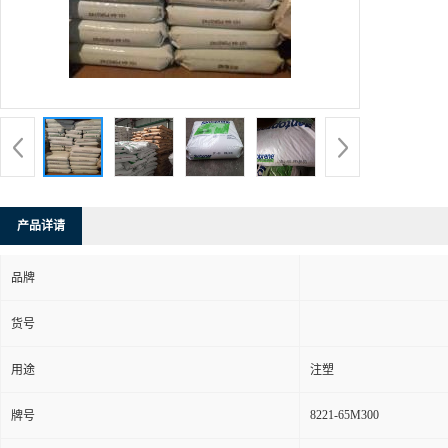
产品详请
品牌
货号
用途
注塑
8221-65M300
牌号