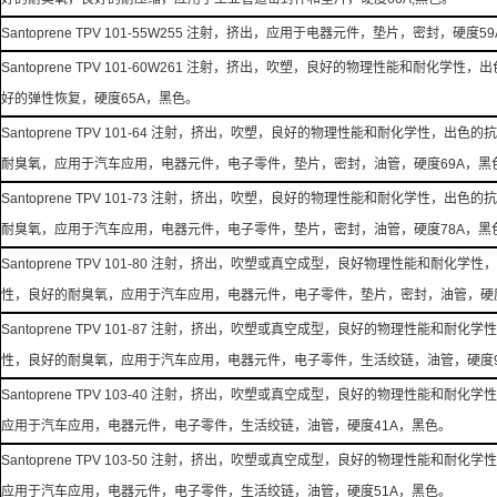
Santoprene TPV 101-55W255
注射，挤出，应用于电器元件，垫片，密封，硬度
59
Santoprene TPV 101-60W261
注射，挤出，吹塑，良好的物理性能和耐化学性，出
好的弹性恢复，硬度
65A
，黑色。
Santoprene TPV 101-64
注射，挤出，吹塑，良好的物理性能和耐化学性，出色的
耐臭氧，应用于汽车应用，电器元件，电子零件，垫片，密封，油管，硬度
69A
，黑
Santoprene TPV 101-73
注射，挤出，吹塑，良好的物理性能和耐化学性，出色的
耐臭氧，应用于汽车应用，电器元件，电子零件，垫片，密封，油管，硬度
78A
，黑
Santoprene TPV 101-80
注射，挤出，吹塑或真空成型，良好物理性能和耐化学性
性，良好的耐臭氧，应用于汽车应用，电器元件，电子零件，垫片，密封，油管，硬
Santoprene TPV 101-87
注射，挤出，吹塑或真空成型，良好的物理性能和耐化学
性，良好的耐臭氧，应用于汽车应用，电器元件，电子零件，生活绞链，油管，硬度
Santoprene TPV 103-40
注射，挤出，吹塑或真空成型，良好的物理性能和耐化学
应用于汽车应用，电器元件，电子零件，生活绞链，油管，硬度
41A
，黑色。
Santoprene TPV 103-50
注射，挤出，吹塑或真空成型，良好的物理性能和耐化学
应用于汽车应用，电器元件，电子零件，生活绞链，油管，硬度
51A
，黑色。