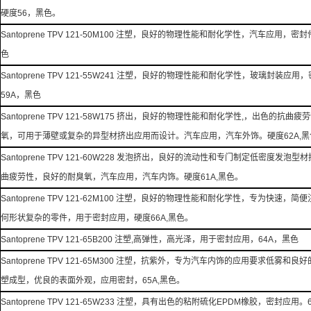
硬度
56
，黑色。
Santoprene TPV 121-50M100
注塑，良好的物理性能和耐化学性，汽车应用，密封
色
Santoprene TPV 121-55W241
注塑，良好的物理性能和耐化学性，玻璃封装应用，
59A
，黑色
Santoprene TPV 121-58W175
挤出，良好的物理性能和耐化学性
,
，出色的抗曲疲劳
氧，可用于薄壁或复杂的异型材挤出应用而设计。汽车应用，汽车外饰。硬度
62A,
黑
Santoprene TPV 121-60W228
发泡挤出，良好的流动性和专门制定低密度发泡型材
曲疲劳性，良好的耐臭氧，汽车应用，汽车内饰。硬度
61A,
黑色。
Santoprene TPV 121-62M100
注塑，良好的物理性能和耐化学性，专为快速，简便
何形状复杂的零件，用于密封应用，硬度
66A,
黑色。
Santoprene TPV 121-65B200
注塑
,
高弹性，高光泽，用于密封应用，
64A
，黑色
Santoprene TPV 121-65M300
注塑，抗紫外，专为汽车内饰的应用要求低雾和良好
塑成型，优良的表面外观，应用密封，
65A,
黑色。
Santoprene TPV 121-65W233
注塑，具有出色的粘附硫化
EPDM
橡胶，密封应用。