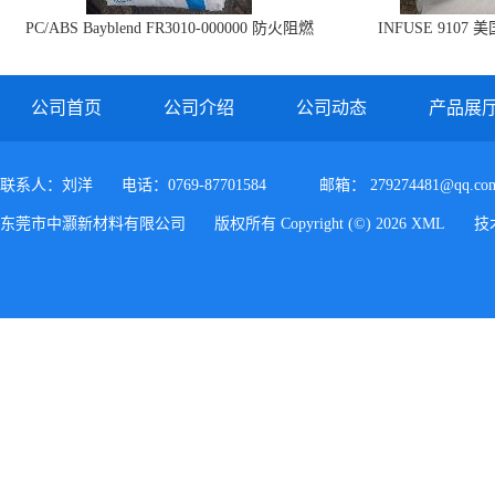
PC/ABS Bayblend FR3010-000000 防火阻燃
INFUSE 9107 
PC/ABS FR3010 上海科思创
公司首页
公司介绍
公司动态
产品展
联系人：刘洋
电话：0769-87701584
邮箱：
279274481@qq.co
东莞市中灏新材料有限公司
版权所有 Copyright (©) 2026
XML
技