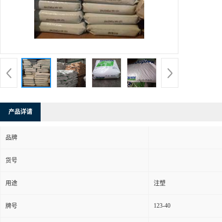
产品详请
品牌
货号
用途
注塑
123-40
牌号