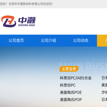
您好！东莞市中灏新材料有限公司欢迎您！
公司首页
公司介绍
公司动态