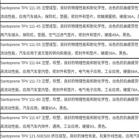
Santoprene TPV 111-35
注塑成型，良好的物理性能和耐化学性，出色的抗曲疲劳性
流动性能，应用汽车插头，保险杠，垫圈，密封件和垫片，软触摸握把。硬度
38A
，
Santoprene TPV 111-45
注塑成型，良好的物理性能和耐化学性，出色的抗曲疲劳性
用汽车插头，保险杠，垫圈，空气过虑气垫片，密封件和垫片，硬度
49A
，黑色。
Santoprene TPV 111-55
注塑成型，良好的物理性能和耐化学性，出色的抗曲疲劳性
流动性能，汽车应用于波文管的转向和悬挂，密封件和垫片，硬度
59A
，黑色。
Santoprene TPV 111-64
注塑，吹塑，良好的物理性能和耐化学性，出色的抗曲疲劳
高流动性能，应用汽车室内垫，密封件和垫片，电气电子应用，工业应用，硬度
68A
Santoprene TPV 111-73
注塑，吹塑，良好的物理性能和耐化学性，出色的抗曲疲劳
高流动性能，应用汽车室内垫，密封件和垫片，电气电子应用，工业应用，硬度
78A
Santoprene TPV 111-80
注塑，吹塑，良好的物理性能和耐化学性，出色的抗曲疲劳
高流动性能，汽车应用，硬度
85A
，黑色。
Santoprene TPV 111-87
注塑，吹塑，良好的物理性能和耐化学性，出色的抗曲疲劳
高流动性能，应用汽车内饰件，通用，工业应用，硬度
93
，黑色。
Santoprene TPV 121-50E500
挤压成型，良好的弹性恢复，抗紫外线性能，应用汽