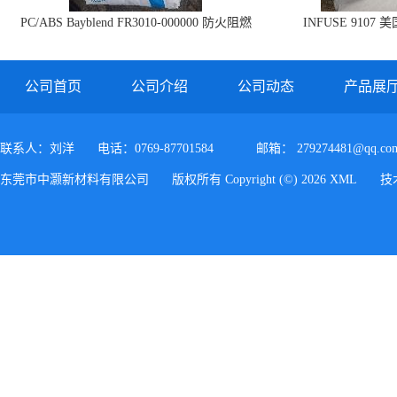
PC/ABS Bayblend FR3010-000000 防火阻燃
INFUSE 9107 
PC/ABS FR3010 上海科思创
公司首页
公司介绍
公司动态
产品展
联系人：刘洋
电话：0769-87701584
邮箱：
279274481@qq.co
东莞市中灏新材料有限公司
版权所有 Copyright (©) 2026
XML
技