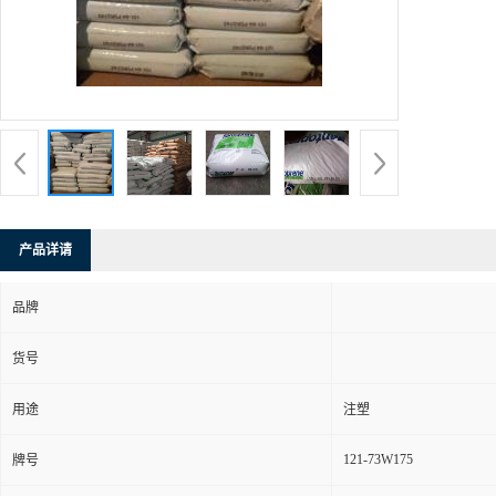
产品详请
品牌
货号
用途
注塑
121-73W175
牌号