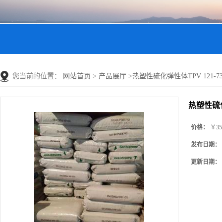
您当前的位置：
网站首页
>
产品展厅
>
热塑性硫化弹性体TPV 121-73W175
热塑性硫化弹性
价格：
￥35
发布日期：
更新日期：