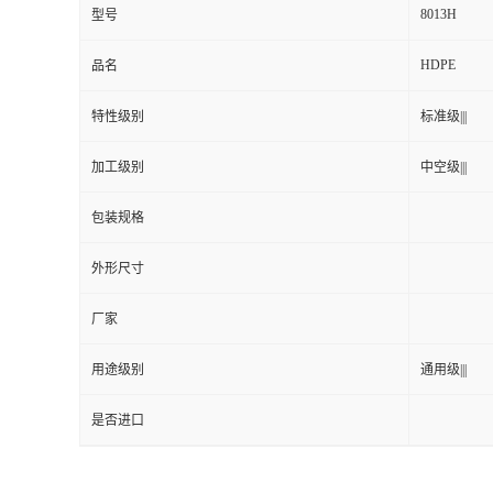
8013H
型号
HDPE
品名
特性级别
标准级|||
加工级别
中空级|||
包装规格
外形尺寸
厂家
用途级别
通用级|||
是否进口