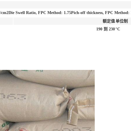
cm2Die Swell Ratio, FPC Method: 1.75Pich-off thickness, FPC Method: 
额定值
单位制
190 到 230
°C