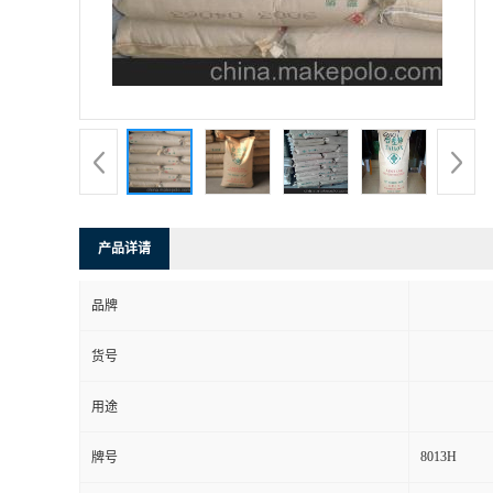
产品详请
品牌
货号
用途
8013H
牌号