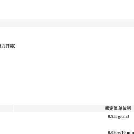
抗应力开裂）
额定值
单位制
0.953
g/cm3
0.020
g/10 min